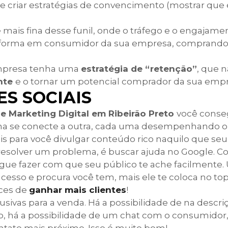
 e criar estratégias de convencimento (mostrar que 
 mais fina desse funil, onde o tráfego e o engajam
sforma em consumidor da sua empresa, comprando
empresa tenha uma
estratégia de “retenção”
, que 
ente
e o tornar um potencial comprador da sua empr
S SOCIAIS
e Marketing Digital em Ribeirão Preto
você conse
a se conecte a outra, cada uma desempenhando o 
ais para você divulgar conteúdo rico naquilo que seu
a resolver um problema, é buscar ajuda no Google. C
gue fazer com que seu público te ache facilmente
acesso e procura você tem, mais ele te coloca no to
ces de
ganhar mais clientes
!
sivas para a venda. Há a possibilidade de na descri
o, há a possibilidade de um chat com o consumidor