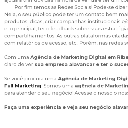
ajuda a tirar dúvidas na hora da venda e ter um c
Por fim temos as Redes Sociais! Pode-se dizer
Nela, o seu público pode ter um contato bem mai
produtos, dicas, criar campanhas institucionais e/
e, o principal, ter o feedback sobre suas estratég
compartilhamentos. As outras plataformas cita
com relatórios de acesso, etc.. Porém, nas redes s
Com uma
Agência de Marketing Digital em Ribe
claro de ver
sua empresa alavancar e ter o suc
Se você procura uma
Agência de Marketing Digit
Full Marketing
! Somos uma
agência de Marketin
para atender o seu negócio! Acesse o nosso o no
Faça uma experiência e veja seu negócio alavan