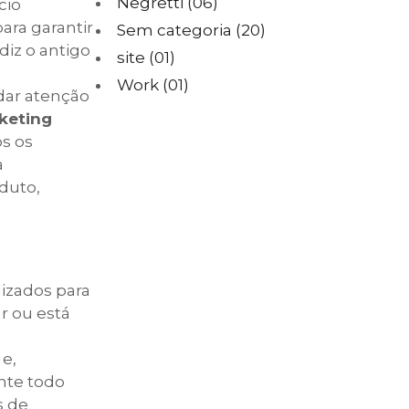
Negretti
(06)
cio
ara garantir
Sem categoria
(20)
iz o antigo
site
(01)
Work
(01)
 dar atenção
keting
s os
a
duto,
lizados para
r ou está
 e,
nte todo
s de