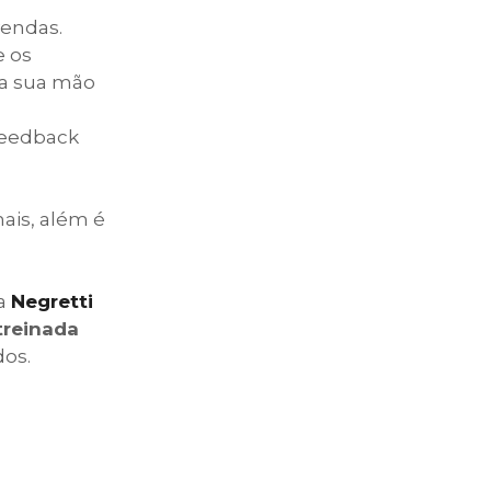
vendas.
e os
 da sua mão
feedback
ais, além é
a
Negretti
treinada
dos.