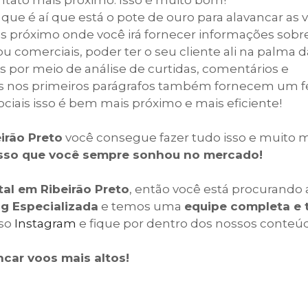
ontato mais próximo. Isso é muito bom!
 que é aí que está o pote de ouro para alavancar as 
s próximo onde você irá fornecer informações sobr
ou comerciais, poder ter o seu cliente ali na palma
ias por meio de análise de curtidas, comentários e
das nos primeiros parágrafos também fornecem um 
ociais isso é bem mais próximo e mais eficiente!
irão Preto
você consegue fazer tudo isso e muito m
esso que você sempre sonhou no mercado!
al em Ribeirão Preto
, então você está procurando 
g Especializada
e temos uma
equipe completa e 
sso
Instagram
e fique por dentro dos nossos conteú
car voos mais altos!