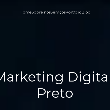
Home
Sobre nós
Serviços
Portfólio
Blog
arketing Digita
Preto