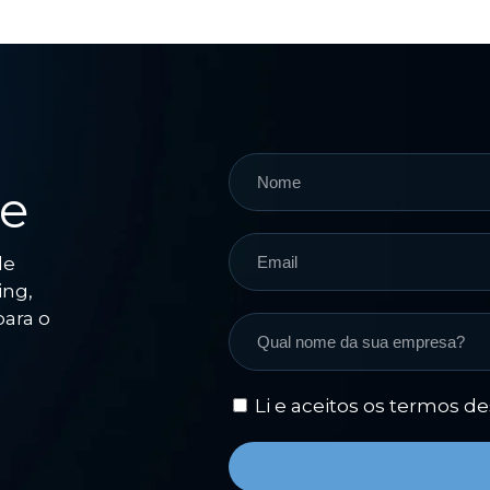
ce
de
ing,
para o
Li e aceitos os termos d