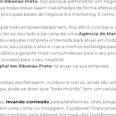
m Ribeirão Preto.
Isso porque administrar um negó
 todas essas sejam trabalhadas de forma efetiva p
incipais bases do negócio é o marketing. É como d
que todo empreendedor tem, fica difícil conciliar e
te ter ao seu lado a parceria de uma
Agência de Mar
ssui equipe completa e treinada para atuar em todo
io, seu público alvo e criar a melhor estratégia par
 público e garantir mais consumidores
para o seu pro
sucesso para o seu negócio!
ital em Ribeirão Preto
irá atuar na sua empresa
evistas, panfletagem, outdoor e outros, ainda são uti
ia, pode-se dizer que “todo mundo” tem um celula
ua,
levando conteúdo
para plataformas, sites, blogs
o tem uma conta no Instagram, Facebook? Praticame
m compras pela internet por meio das plataforma