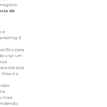
 negócio
cia de
o e
arketing. E
ecífico para
de criar um
 sua
para ele que
 Essa é a
midor
tra
o mais
vendendo,