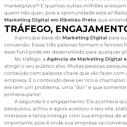
marketplace?! E quantas outras milhões acessam a
quem não quer, pois a oportunidade está aí! Basta
Marketing Digital em Ribeirão Preto
que entende
TRÁFEGO, ENGAJAMENT
A principal base do
Marketing Digital
para su
conversão. Essas três palavras formam o famoso fu
esse funil pode ser desenvolvido para qualquer plat
No tráfego, a
Agência de Marketing Digital e
atingir o seu público alvo. Muitas pessoas pesqui
conteúdo com palavras chave que vão fazer com q
empresa. E o conteúdo deve ser rico e chamativo 
ele tem um problema, uma “dor” e que somente se
primeira parte!
A segunda é o engajamento. Ela acontece qua
pesquisou, achou e agora acessou o seu site, pla
interesse e tenta interagir com sua empresa de
importante, pois é onde sua empresa vai conversa