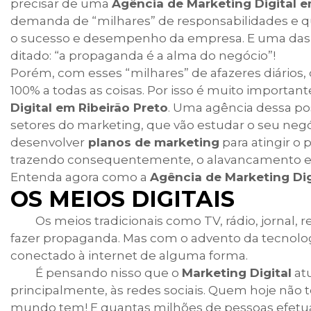
precisar de uma
Agência de Marketing Digital e
demanda de “milhares” de responsabilidades e que
o sucesso e desempenho da empresa. E uma das pr
ditado: “a propaganda é a alma do negócio”!
Porém, com esses “milhares” de afazeres diários, 
100% a todas as coisas. Por isso é muito importan
Digital em Ribeirão Preto
. Uma agência dessa po
setores do marketing, que vão estudar o seu negóc
desenvolver
planos de marketing
para atingir o
trazendo consequentemente, o alavancamento e 
Entenda agora como a
Agência de Marketing Dig
OS MEIOS DIGITAIS
Os meios tradicionais como TV, rádio, jornal, r
fazer propaganda. Mas com o advento da tecnolog
conectado à internet de alguma forma.
É pensando nisso que o
Marketing Digital
at
principalmente, às redes sociais. Quem hoje nã
mundo tem! E quantas milhões de pessoas efetua