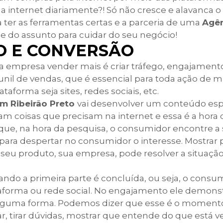
 internet diariamente?! Só não cresce e alavanca o
 ter as ferramentas certas e a parceria de uma
Agên
 do assunto para cuidar do seu negócio!
O E CONVERSÃO
a empresa vender mais é criar tráfego, engajament
nil de vendas, que é essencial para toda ação de m
aforma seja sites, redes sociais, etc.
m Ribeirão Preto
vai desenvolver um conteúdo esp
sam coisas que precisam na internet e essa é a hora 
ue, na hora da pesquisa, o consumidor encontre a
para despertar no consumidor o interesse. Mostrar 
u produto, sua empresa, pode resolver a situação.
ndo a primeira parte é concluída, ou seja, o consu
taforma ou rede social. No engajamento ele demons
 alguma forma. Podemos dizer que esse é o moment
r, tirar dúvidas, mostrar que entende do que está 