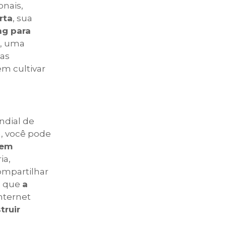
onais,
rta
, sua
ng para
l, uma
uas
em cultivar
ndial de
a, você pode
bem
ia,
compartilhar
e que
a
internet
truir