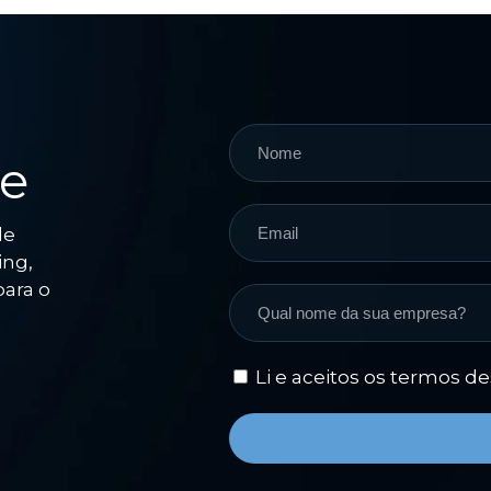
ce
de
ing,
para o
Li e aceitos os termos d