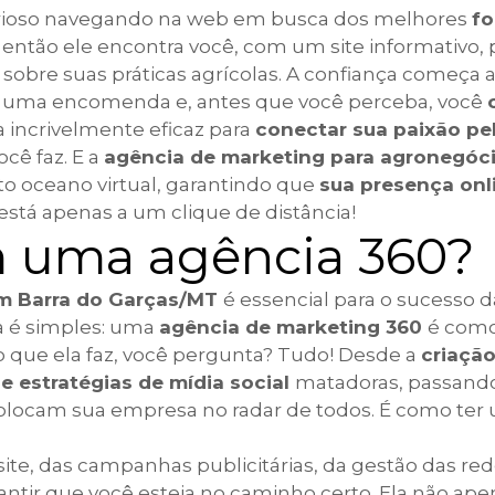
curioso navegando na web em busca dos melhores
fo
E então ele encontra você, com um site informativo, p
 sobre suas práticas agrícolas. A confiança começa a
faz uma encomenda e, antes que você perceba, você
a incrivelmente eficaz para
conectar sua paixão pe
cê faz. E a
agência de marketing para agronegóc
to oceano virtual, garantindo que
sua presença on
 está apenas a um clique de distância!
m uma agência 360?
em Barra do Garças/MT
é essencial para o sucesso d
a é simples: uma
agência de marketing 360
é como
o que ela faz, você pergunta? Tudo! Desde a
criaçã
 estratégias de mídia social
matadoras, passand
locam sua empresa no radar de todos. É como ter
ite, das campanhas publicitárias, da gestão das rede
ntir que você esteja no caminho certo. Ela não ap