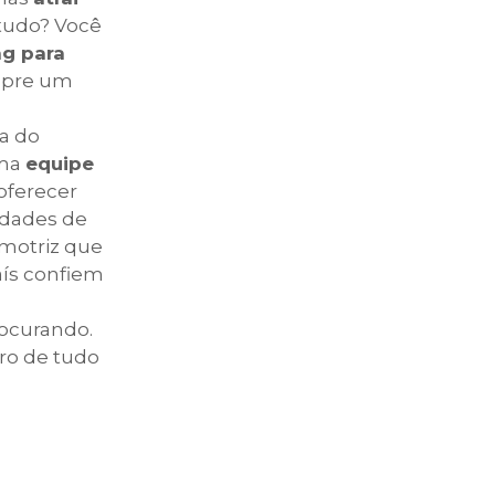
 tudo? Você
ng para
empre um
a do
uma
equipe
oferecer
idades de
 motriz que
aís confiem
rocurando.
ro de tudo