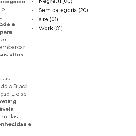
Negretti
(06)
ronegócio!
io
Sem categoria
(20)
o
site
(01)
dade e
Work
(01)
 para
to e
a embarcar
ais altos
!
esas
o o Brasil.
pção
Ele se
keting
áveis
.
aem das
onhecidas e