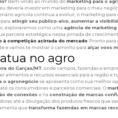
io?
Bem-vindo ao mundo do
marketing para o ag
 eu deveria investir em marketing para o meu negóc
enário agrícola continua a evoluir, o marketing para 
 para
atingir seu público-alvo, aumentar a visibili
igo, exploraremos como uma
agência de marketing
ua parceira estratégica nessa jornada de crescimen
o à competição acirrada do mercado
. Pronto par
nte e vamos te mostrar o caminho para
alçar voos m
atua no agro
rra do Garças/MT
, onde campos, fazendas e empr
 alimentos e recursos essenciais para a região e tod
a o agronegócio
se apresenta como sua melhor o
o até os consumidores e parceiros comerciais. O
mar
ção de conexões
e na
construção de marcas confi
adoras até a divulgação dos produtos frescos que s
rramenta que
transforma fazendas em marcas rec