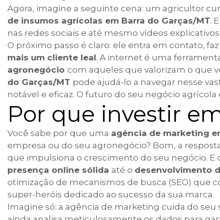
Agora, imagine a seguinte cena: um agricultor 
de insumos agrícolas em Barra do Garças/MT
. 
nas redes sociais e até mesmo vídeos explicativos
O próximo passo é claro: ele entra em contato, 
mais um cliente leal
. A internet é uma ferrament
agronegócio
com aqueles que valorizam o que vo
do Garças/MT
pode ajudá-lo a navegar nesse vas
notável e eficaz. O futuro do seu negócio agrícola
Por que investir e
Você sabe por que uma
agência de marketing 
empresa ou do seu agronegócio? Bom, a respost
que impulsiona o crescimento do seu negócio. E 
presença online sólida
até o
desenvolvimento de
otimização de mecanismos de busca (SEO) que co
super-heróis dedicado ao sucesso da sua marca.
Imagine só: a agência de marketing cuida do seu s
ainda analisa meticulosamente os dados para gara