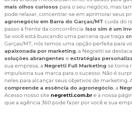
mais olhos curiosos
para o seu negócio, mas t
pode relaxar, concentrar-se em aprimorar seus p
agronegócio
em Barra do Garças/MT
cuida do r
passo à frente da concorrência.
Isso sim é um in
Se você está buscando uma parceria que traga
cr
Garças/MT, nós temos uma opção perfeita para vo
apaixonada por marketing
, a Negretti se desta
soluções abrangentes
e
estratégias personali
sua empresa, a
Negretti Full Marketing
se torna 
impulsiona sua marca para o sucesso. Não é surp
neles para alcançar seus objetivos de marketing.
compreende a essência do agronegócio
, a
Negr
Acesso nosso site
negretti.com.br
e a nossa pági
que a agência 360 pode fazer por você e sua emp