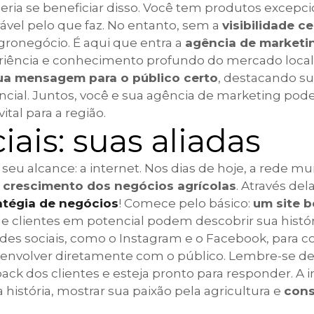
ia se beneficiar disso. Você tem produtos excepci
ável pelo que faz. No entanto, sem a
visibilidade ce
ronegócio. É aqui que entra a
agência de marketi
riência e conhecimento profundo do mercado loca
sua mensagem para o público certo
, destacando s
cial. Juntos, você e sua agência de marketing pod
tal para a região.
iais: suas aliadas
eu alcance: a internet. Nos dias de hoje, a rede mu
o crescimento dos negócios agrícolas
. Através del
ratégia de negócios
! Comece pelo básico:
um site 
 onde clientes em potencial podem descobrir sua histór
redes sociais, como o Instagram e o Facebook, para 
se envolver diretamente com o público. Lembre-se d
back dos clientes e esteja pronto para responder. A 
istória, mostrar sua paixão pela agricultura e
cons