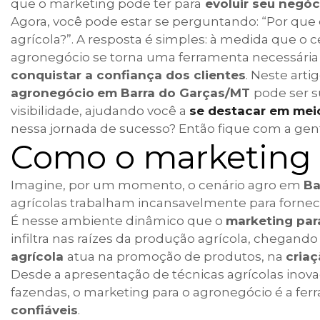
que o marketing pode ter para
evoluir seu negóc
Agora, você pode estar se perguntando: “Por que
agrícola?”. A resposta é simples: à medida que o c
agronegócio se torna uma ferramenta necessária
conquistar a confiança dos clientes
. Neste art
agronegócio
em Barra do Garças/MT
pode ser s
visibilidade, ajudando você a
se destacar em mei
nessa jornada de sucesso? Então fique com a ge
Como o marketing 
Imagine, por um momento, o cenário agro em
Ba
agrícolas trabalham incansavelmente para fornecer
É nesse ambiente dinâmico que o
marketing par
infiltra nas raízes da produção agrícola, chegand
agrícola
atua na promoção de produtos, na
cria
Desde a apresentação de técnicas agrícolas inov
fazendas, o marketing para o agronegócio é a fe
confiáveis
.