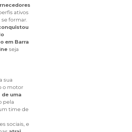
rnecedores
erfis ativos
 se formar.
conquistou
lo
io
em Barra
line
seja
a sua
 o motor
o de uma
o pela
 um time de
s sociais, e
enas
atrai