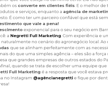
ambém os
converte em clientes fiéis
. E o melhor de
rodutos e serviços, enquanto a
agência de marketi
esto. É como ter um parceiro confiável que está s
vestimento que vale a pena!
escimento
exponencial para o seu negócio em Barr
cê: a
Negretti Full Marketing
. Com experiência e 
ca naturalmente no cenário do agronegócio local. Ao 
zadas
que se alinham perfeitamente com as necess
mais do que uma simples agência – eles são a força
resa que grandes empresas de outros estados do P
 Afinal, quando se trata de escolher uma equipe que
etti Full Marketing
é a resposta que você estava p
na no Instagram
@agêncianegretti
e fique por dent
resa!