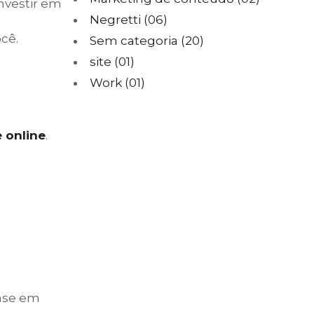
investir em
Negretti
(06)
cê.
Sem categoria
(20)
site
(01)
Work
(01)
 online
.
ase em