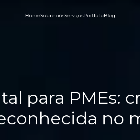
Home
Sobre nós
Serviços
Portfólio
Blog
tal para PMEs: 
 reconhecida no 