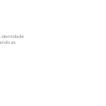
a
A identidade
sando as