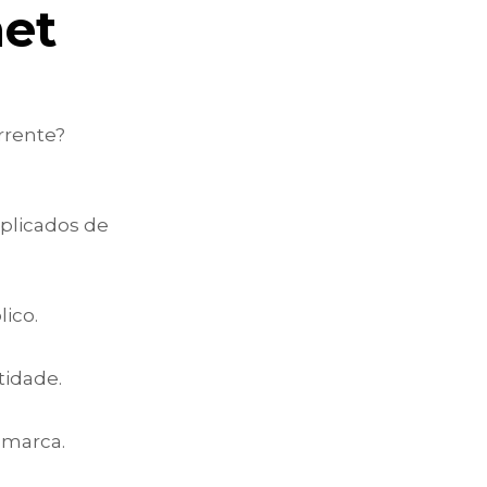
net
rrente?
aplicados de
lico.
tidade.
 marca.