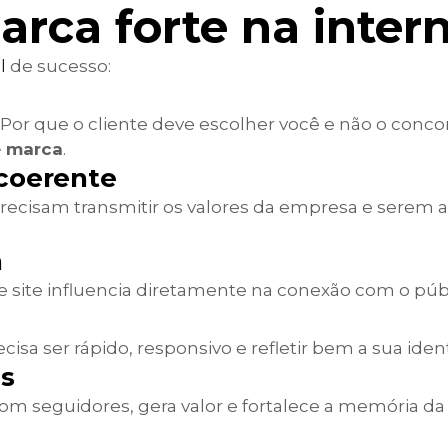
rca forte na inter
l
de sucesso:
Por que o cliente deve escolher você e não o conco
e marca
.
 coerente
 precisam transmitir os valores da empresa e serem 
a
 e site influencia diretamente na conexão com o púb
ecisa ser rápido, responsivo e refletir bem a sua iden
is
com seguidores, gera valor e fortalece a memória da