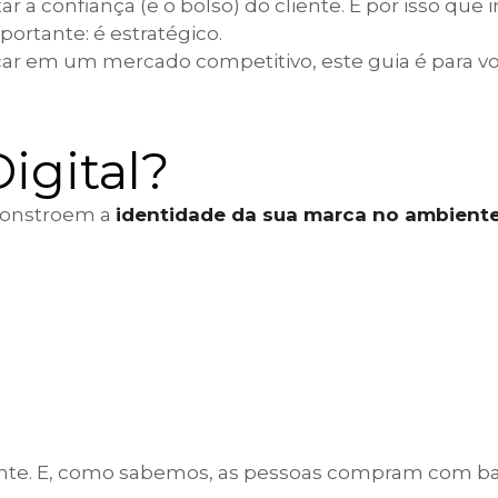
r a confiança (e o bolso) do cliente. É por isso que 
ortante: é estratégico.
acar em um mercado competitivo, este guia é para vo
igital?
 constroem a
identidade da sua marca no ambiente
ente. E, como sabemos, as pessoas compram com b