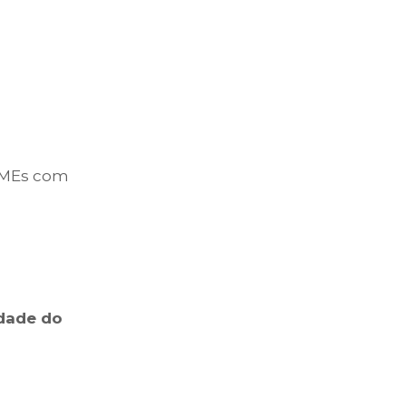
 PMEs com
ldade do