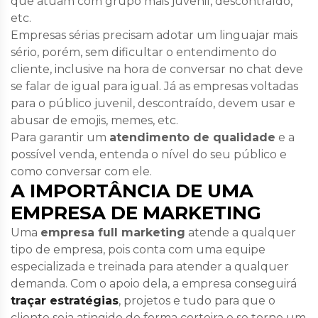
que atuam com grupo mais juvenil, descontraído,
etc.
Empresas sérias precisam adotar um linguajar mais
sério, porém, sem dificultar o entendimento do
cliente, inclusive na hora de conversar no chat deve
se falar de igual para igual. Já as empresas voltadas
para o público juvenil, descontraído, devem usar e
abusar de emojis, memes, etc.
Para garantir um
atendimento de qualidade
e a
possível venda, entenda o nível do seu público e
como conversar com ele.
A IMPORTÂNCIA DE UMA
EMPRESA DE MARKETING
Uma
empresa full marketing
atende a qualquer
tipo de empresa, pois conta com uma
equipe
especializada
e
treinada
para atender a qualquer
demanda. Com o apoio dela, a empresa conseguirá
traçar estratégias
, projetos e tudo para que o
cliente seja atingido de forma certeira e se torne um