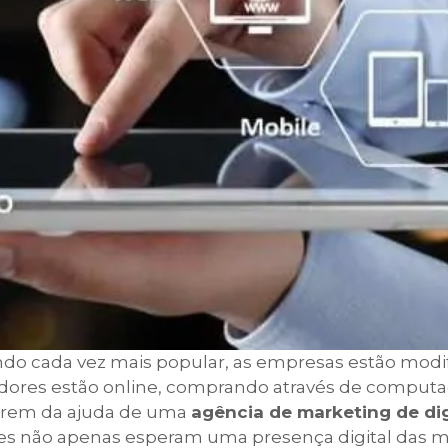
ando cada vez mais popular, as empresas estão modi
dores estão online, comprando através de computa
tarem da ajuda de uma
agência de marketing de dig
tes não apenas esperam uma presença digital das 