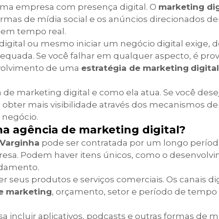
ma empresa com presença digital. O
marketing dig
ormas de mídia social e os anúncios direcionados de
s em tempo real.
digital ou mesmo iniciar um negócio digital exige, de
equada. Se você falhar em qualquer aspecto, é prov
envolvimento de uma
estratégia de marketing
digital
 de marketing digital e como ela atua. Se você dese
bter mais visibilidade através dos mecanismos de
 negócio.
ma agência de marketing digital?
 Varginha
pode ser contratada por um longo períod
presa. Podem haver itens únicos, como o desenvolv
ndamento.
er seus produtos e serviços comerciais. Os canais dig
de marketing
, orçamento, setor e período de tempo 
incluir aplicativos, podcasts e outras formas de míd