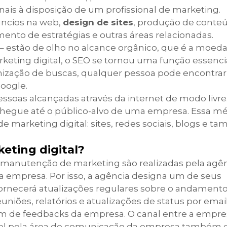
anais à disposição de um profissional de marketing.
núncios na web,
design de sites
, produção de conte
mento de estratégias e outras áreas relacionadas.
– estão de olho no alcance orgânico, que é a moe
marketing digital, o SEO se tornou uma função essenci
timização de buscas, qualquer pessoa pode encontrar
oogle.
oas alcançadas através da internet de modo livre.
hegue até o público-alvo de uma empresa. Essa mét
e marketing digital: sites, redes sociais, blogs e 
eting digital?
 manutenção de marketing são realizadas pela agên
 da empresa. Por isso, a agência designa um de seus
fornecerá atualizações regulares sobre o andament
niões, relatórios e atualizações de status por email
m de feedbacks da empresa. O canal entre a empre
ável pela área de comunicação da empresa também 