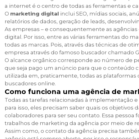
a internet é o centro de todas as ferramentas e c
O
marketing digital
inclui SEO, mídias sociais, a
relatórios de dados, geração de leads, desenvolvi
As empresas – e consequentemente as agências 
digital. Por isso, entre as várias ferramentas do 
todas as marcas. Pois, através das técnicas de o
empresa através do famoso buscador chamado G
O alcance orgânico corresponde ao número de pess
que seja pago um anúncio para que o conteúdo c
utilizada em, praticamente, todas as plataformas d
buscadores online.
Como funciona uma agência de mark
Todas as tarefas relacionadas à implementação e
para isso, eles precisam saber quais os objetivos
colaboradores para ser seu contato. Essa pessoa 
trabalhos de marketing da agência por meio de reu
Assim como, o contato da agência precisa també
agência está sempre aberto, por isso o respons