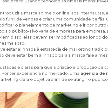
 Isso é feito usando tecnologias digitais mensurávei
introduzir a marca ao meio online, aos internautas, 
pelo funil de vendas e criar uma comunidade de fãs. 
modificar o planejamento de marketing e ir por outr
pois o público-alvo varia de empresa para empresa. 
 Além disso, elas devem ser modificadas ao longo d
 mesma ação.
ve estar alinhada à estratégia de marketing tradicion
 deve estar bem alinhado para a marca fale a me
stadas e claras para que a criação e produção de 
. Por ter experiência no mercado, uma
agência de 
rketing clara e objetiva afim de se atingir o públic