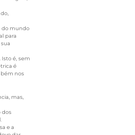
údo,
da do mundo
al para
 sua
 Isto é, sem
rica é
também nos
cia, mas,
o dos
.
sa e a
deve dar