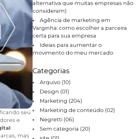
alternativa que muitas empresas não
consideram)
Agência de marketing em
Varginha: como escolher a parceira
certa para sua empresa
Ideias para aumentar o
movimento do meu mercado
Categorias
Arquivo
(10)
Design
(01)
Marketing
(204)
Marketing de conteúdo
(02)
ficando seu
Negretti
(06)
dores e
ital
.
Sem categoria
(20)
marcas, mas
site
(01)