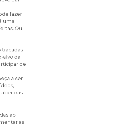
ode fazer
há uma
ertas. Ou
 –
 traçadas
o-alvo da
rticipar de
eça a ser
ídeos,
 caber nas
adas ao
umentar as