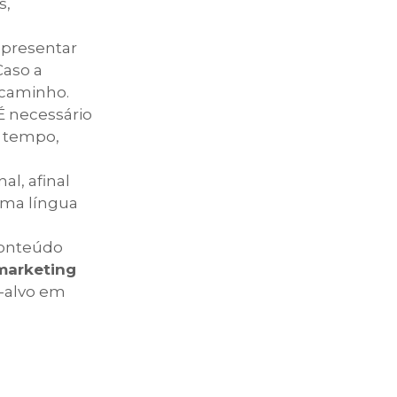
s,
apresentar
Caso a
o caminho.
É necessário
o tempo,
al, afinal
sma língua
conteúdo
marketing
o-alvo em