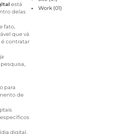
ital
está
Work
(01)
ntro delas
 fato,
ável que vá
é contratar
ja
 pesquisa,
o para
imento de
itais
específicos
ia digital,