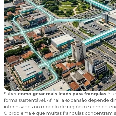
Saber
como gerar mais leads para franquias
é u
forma sustentável. Afinal, a expansão depende dir
interessados no modelo de negócio e com potenc
O problema é que muitas franquias concentram se