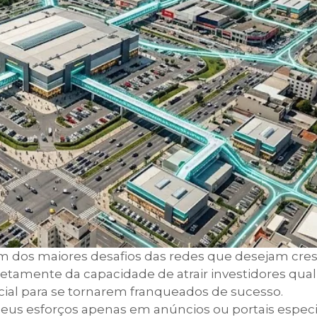
m dos maiores desafios das redes que desejam cre
etamente da capacidade de atrair investidores quali
ial para se tornarem franqueados de sucesso.
us esforços apenas em anúncios ou portais especi