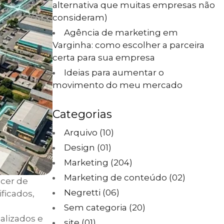
alternativa que muitas empresas não
consideram)
Agência de marketing em
Varginha: como escolher a parceira
certa para sua empresa
Ideias para aumentar o
movimento do meu mercado
Categorias
Arquivo
(10)
Design
(01)
Marketing
(204)
Marketing de conteúdo
(02)
scer de
Negretti
(06)
ficados,
Sem categoria
(20)
alizados e
site
(01)