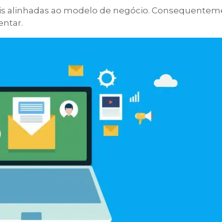
is alinhadas ao modelo de negócio. Consequentem
ntar.