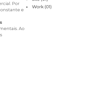
cial. Por
Work
(01)
constante e
s
mentais. Ao
is