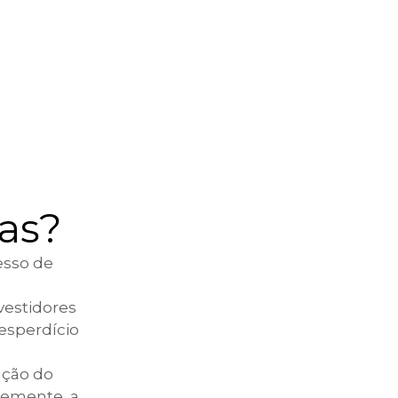
ias?
cesso de
vestidores
desperdício
ação do
temente, a