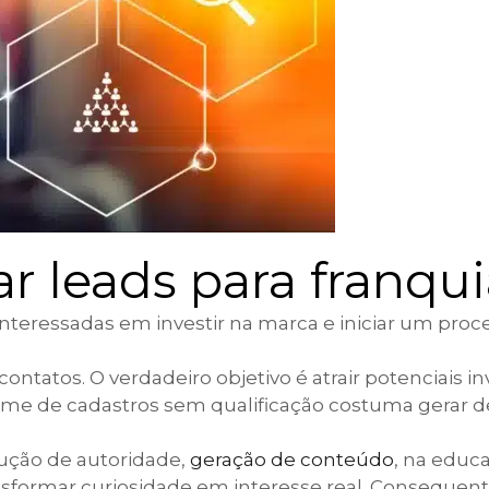
ar leads para franqu
s interessadas em investir na marca e iniciar um pro
ntatos. O verdadeiro objetivo é atrair potenciais in
olume de cadastros sem qualificação costuma gerar 
rução de autoridade,
geração de conteúdo
, na educ
nsformar curiosidade em interesse real. Consequen