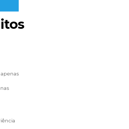
itos
s apenas
 nas
iência