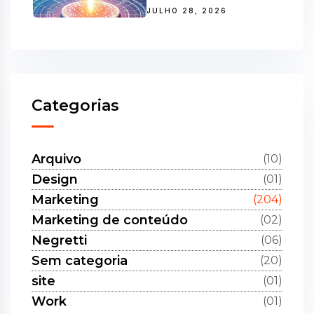
JULHO 28, 2026
Categorias
Arquivo
(10)
Design
(01)
Marketing
(204)
Marketing de conteúdo
(02)
Negretti
(06)
Sem categoria
(20)
site
(01)
Work
(01)