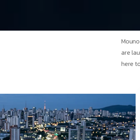
Mouno 
are la
here to