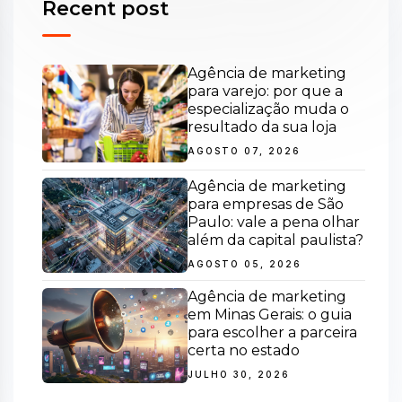
Recent post
Agência de marketing
para varejo: por que a
especialização muda o
resultado da sua loja
AGOSTO 07, 2026
Agência de marketing
para empresas de São
Paulo: vale a pena olhar
além da capital paulista?
AGOSTO 05, 2026
Agência de marketing
em Minas Gerais: o guia
para escolher a parceira
certa no estado
JULHO 30, 2026