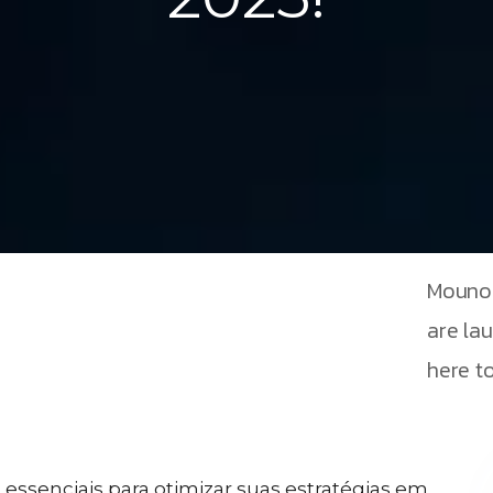
Mouno 
are la
here to