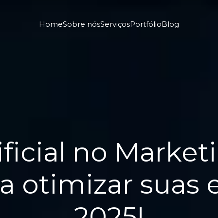
Home
Sobre nós
Serviços
Portfólio
Blog
ificial no Marke
ra otimizar suas 
2025!