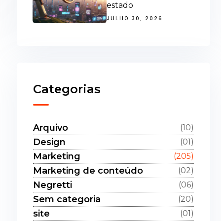
estado
JULHO 30, 2026
Categorias
Arquivo
(10)
Design
(01)
Marketing
(205)
Marketing de conteúdo
(02)
Negretti
(06)
Sem categoria
(20)
site
(01)