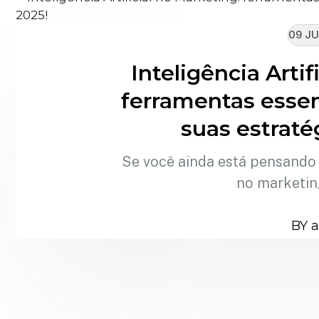
09 JU
Inteligência Artif
ferramentas essen
suas estraté
Se você ainda está pensando qu
no marketin
BY 