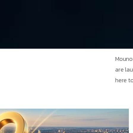
Mouno 
are la
here to