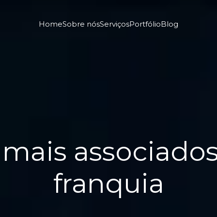
Home
Sobre nós
Serviços
Portfólio
Blog
 mais associado
franquia