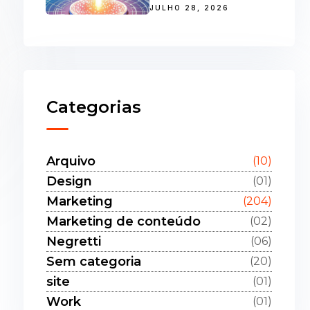
JULHO 28, 2026
Categorias
Arquivo
(10)
Design
(01)
Marketing
(204)
Marketing de conteúdo
(02)
Negretti
(06)
Sem categoria
(20)
site
(01)
Work
(01)