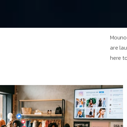
Mouno 
are la
here to