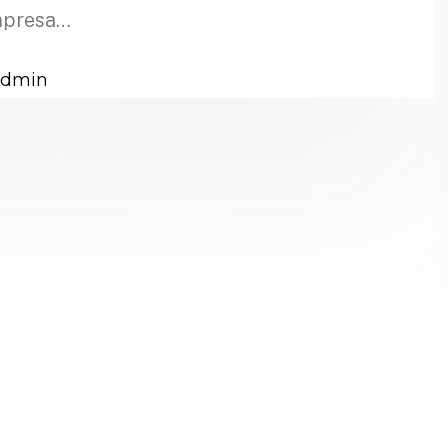
mpresa…
admin