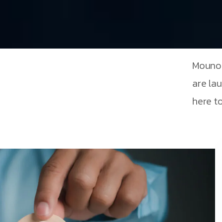
Mouno 
are la
here to