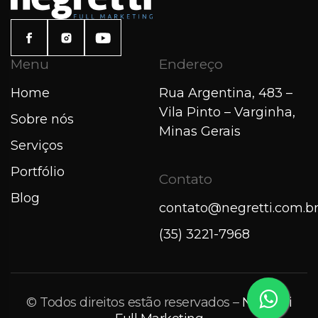
Menu
Endereço
Home
Rua Argentina, 483 –
Vila Pinto – Varginha,
Sobre nós
Minas Gerais
Serviços
Portfólio
Contato
Blog
contato@negretti.com.b
(35) 3221-7968
© Todos direitos estão reservados –
Negretti