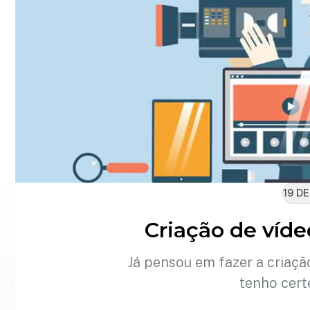
19 D
Criação de víd
Já pensou em fazer a criaçã
tenho cert