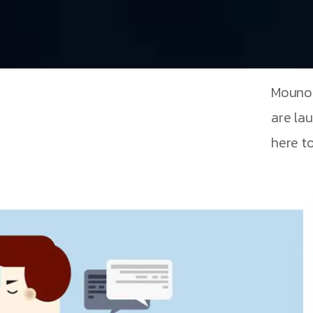
Mouno 
are la
here to