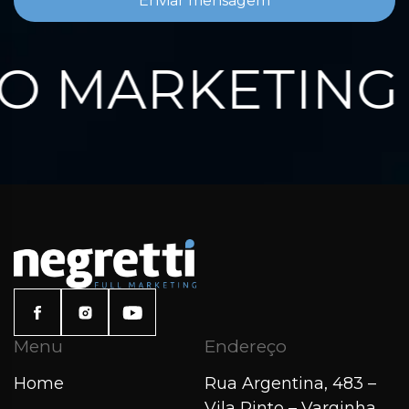
Enviar mensagem
 MARKETING 
Menu
Endereço
Home
Rua Argentina, 483 –
Vila Pinto – Varginha,