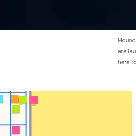
Mouno 
are la
here to